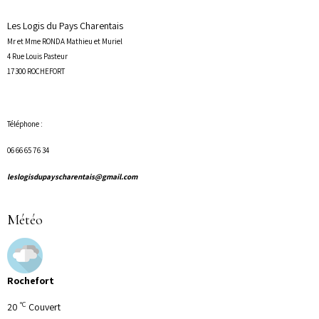
Les Logis du Pays Charentais
Mr et Mme RONDA Mathieu et Muriel
4 Rue Louis Pasteur
17300 ROCHEFORT
Téléphone :
06 66 65 76 34
leslogisdupayscharentais@gmail.com
Météo
Rochefort
°C
20
Couvert