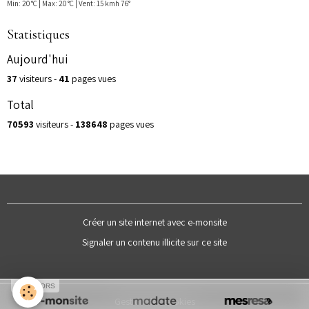
Min: 20 °C | Max: 20 °C | Vent: 15 kmh 76°
Statistiques
Aujourd'hui
37
visiteurs -
41
pages vues
Total
70593
visiteurs -
138648
pages vues
Créer un site internet avec e-monsite
Signaler un contenu illicite sur ce site
SPONSORS
Gestion des cookies