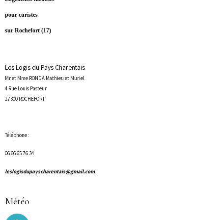
pour curistes
sur Rochefort (17)
Les Logis du Pays Charentais
Mr et Mme RONDA Mathieu et Muriel
4 Rue Louis Pasteur
17300 ROCHEFORT
Téléphone :
06 66 65 76 34
leslogisdupayscharentais@gmail.com
Météo