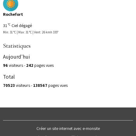
Rochefort
°C
31
Ciel dégagé
Min: 31 °C | Max: 31 °C | Vent: 26 kmh 335°
Statistiques
Aujourd'hui
96
visiteurs -
242
pages vues
Total
70523
visiteurs -
138567
pages vues
Créer un site internet avec e-monsite